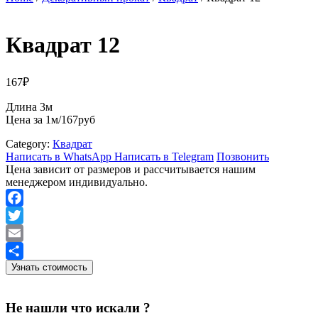
Квадрат 12
167
₽
Длина 3м
Цена за 1м/167руб
Category:
Квадрат
Написать в WhatsApp
Написать в Telegram
Позвонить
Цена зависит от размеров и рассчитывается нашим
менеджером индивидуально.
Facebook
Twitter
Email
Узнать стоимость
Отправить
Не нашли что искали ?