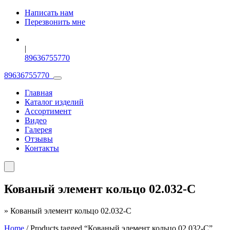
Написать нам
Перезвонить мне
|
89636755770
89636755770
Главная
Каталог изделий
Ассортимент
Видео
Галерея
Отзывы
Контакты
Кованый элемент кольцо 02.032-С
»
Кованый элемент кольцо 02.032-С
Home
/ Products tagged “Кованый элемент кольцо 02.032-С”