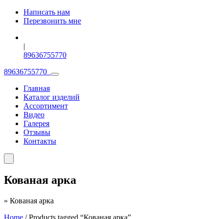
Написать нам
Перезвонить мне
|
89636755770
89636755770
Главная
Каталог изделий
Ассортимент
Видео
Галерея
Отзывы
Контакты
Кованая арка
»
Кованая арка
Home
/ Products tagged “Кованая арка”