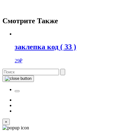
Смотрите Также
заклепка код ( 33 )
29
₽
×