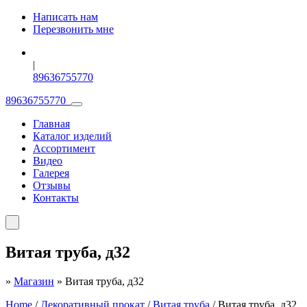
Написать нам
Перезвонить мне
|
89636755770
89636755770
Главная
Каталог изделий
Ассортимент
Видео
Галерея
Отзывы
Контакты
Витая труба, д32
»
Магазин
»
Витая труба, д32
Home
/
Декоративный прокат
/
Витая труба
/ Витая труба, д32