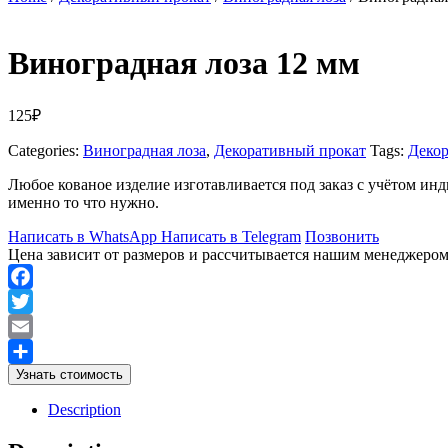
Виноградная лоза 12 мм
125
₽
Categories:
Виноградная лоза
,
Декоративный прокат
Tags:
Декор
Любое кованое изделие изготавливается под заказ с учётом и
именно то что нужно.
Написать в WhatsApp
Написать в Telegram
Позвонить
Цена зависит от размеров и рассчитывается нашим менеджеро
Facebook
Twitter
Email
Узнать стоимость
Отправить
Description