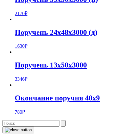
2170
₽
Поручень 24х48х3000 (д)
1630
₽
Поручень 13х50х3000
3346
₽
Окончание поручня 40х9
780
₽