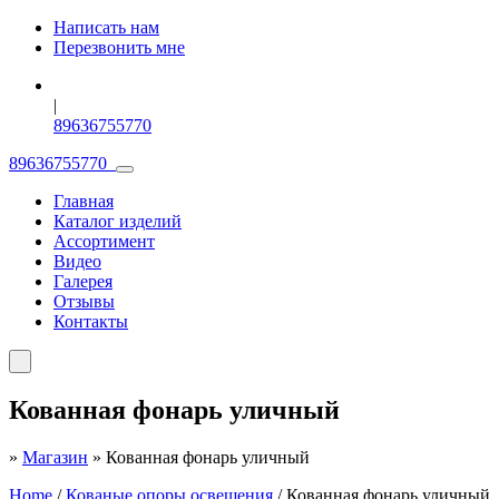
Написать нам
Перезвонить мне
|
89636755770
89636755770
Главная
Каталог изделий
Ассортимент
Видео
Галерея
Отзывы
Контакты
Кованная фонарь уличный
»
Магазин
»
Кованная фонарь уличный
Home
/
Кованые опоры освещения
/ Кованная фонарь уличный