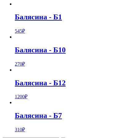
Балясина
- Б1
545
₽
Балясина
- Б10
270
₽
Балясина
- Б12
1200
₽
Балясина
- Б7
310
₽