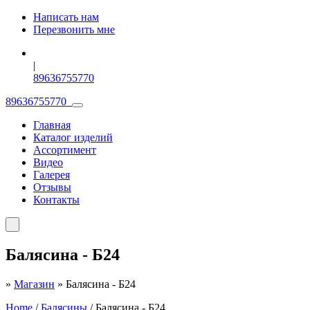
Написать нам
Перезвонить мне
|
89636755770
89636755770
Главная
Каталог изделий
Ассортимент
Видео
Галерея
Отзывы
Контакты
Балясина
- Б24
»
Магазин
»
Балясина - Б24
Home
/
Балясины
/ Балясина - Б24