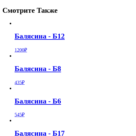
Смотрите Также
Балясина
- Б12
1200
₽
Балясина
- Б8
435
₽
Балясина
- Б6
545
₽
Балясина
- Б17