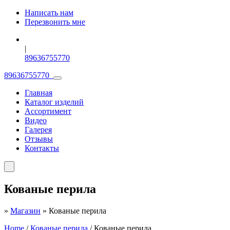
Написать нам
Перезвонить мне
|
89636755770
89636755770
Главная
Каталог изделий
Ассортимент
Видео
Галерея
Отзывы
Контакты
Кованые перила
»
Магазин
»
Кованые перила
Home
/
Кованые перила
/ Кованые перила