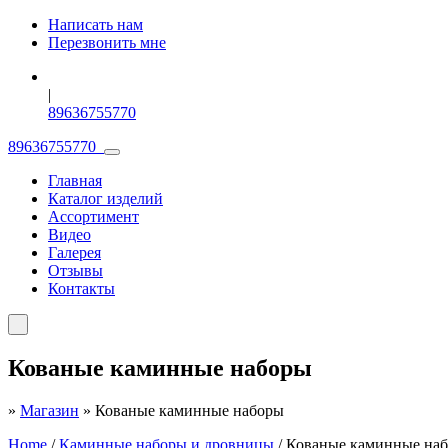
Написать нам
Перезвонить мне
|
89636755770
89636755770
Главная
Каталог изделий
Ассортимент
Видео
Галерея
Отзывы
Контакты
Кованые каминные наборы
»
Магазин
»
Кованые каминные наборы
Home
/
Каминные наборы и дровницы
/ Кованые каминные на